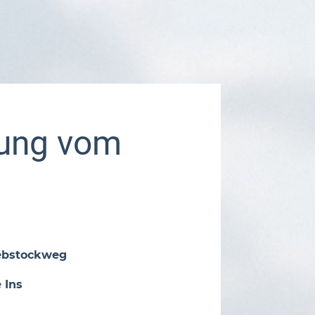
ung vom
Rebstockweg
 Ins