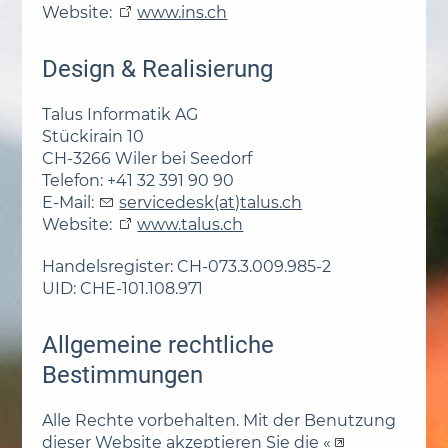
Website:
www.ins.ch
Design & Realisierung
Talus Informatik AG
Stückirain 10
CH-3266 Wiler bei Seedorf
Telefon: +41 32 391 90 90
E-Mail:
servicedesk(at)talus.ch
Website:
www.talus.ch
Handelsregister: CH-073.3.009.985-2
UID: CHE-101.108.971
Allgemeine rechtliche
Bestimmungen
Alle Rechte vorbehalten. Mit der Benutzung
dieser Website akzeptieren Sie die «