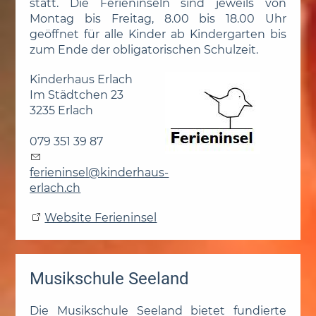
statt. Die Ferieninseln sind jeweils von
Montag bis Freitag, 8.00 bis 18.00 Uhr
geöffnet für alle Kinder ab Kindergarten bis
zum Ende der obligatorischen Schulzeit.
Kinderhaus Erlach
Im Städtchen 23
3235 Erlach
079 351 39 87
f
r
n
ns
l
k
nd
rh
s-
rl
ch
ch
Website Ferieninsel
Musikschule Seeland
Die Musikschule Seeland bietet fundierte