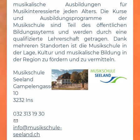
musikalische Ausbildungen für
Musikinteressierte jeden Alters. Die Kurse
und Ausbildungsprogramme der
Musikschule sind Teil des öffentlichen
Bildungssytems und werden durch eine
qualifizierte Lehrerschaft getragen. Dank
mehreren Standorten ist die Musikschule in
der Lage, Kultur und musikalische Bildung in
der Region zu fördern und zu vermitteln.
Musikschule
Seeland
Gampelengasse
10
3232 Ins
032 313 19 30
nf
m
s
ksch
l
-
s
l
nd
ch