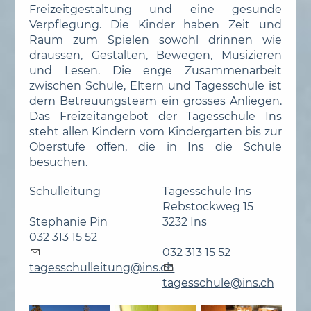
Freizeitgestaltung und eine gesunde
Verpflegung. Die Kinder haben Zeit und
Raum zum Spielen sowohl drinnen wie
draussen, Gestalten, Bewegen, Musizieren
und Lesen. Die enge Zusammenarbeit
zwischen Schule, Eltern und Tagesschule ist
dem Betreuungsteam ein grosses Anliegen.
Das Freizeitangebot der Tagesschule Ins
steht allen Kindern vom Kindergarten bis zur
Oberstufe offen, die in Ins die Schule
besuchen.
Schulleitung
Tagesschule Ins
Rebstockweg 15
Stephanie Pin
3232 Ins
032 313 15 52
032 313 15 52
t
g
ssch
ll
t
ng
ns
ch
t
g
ssch
l
ns
ch