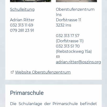
Schulleitung
Oberstufenzentrum
Ins
Adrian Ritter
Dorfstrasse 11
032 313 11 69
3232 Ins
079 281 23 91
032 313 17 57
(Dorfstrasse 11)
032 313 51 70
(Rebstockweg 15a)
dr
n
r
tt
r
sz
ns
rg
Website Oberstufenzentrum
Primarschule
Die Schulanlage der Primarschule befindet