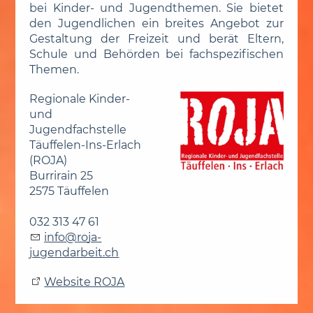
bei Kinder- und Jugendthemen. Sie bietet
den Jugendlichen ein breites Angebot zur
Gestaltung der Freizeit und berät Eltern,
Schule und Behörden bei fachspezifischen
Themen.
Regionale Kinder-
und
Jugendfachstelle
Täuffelen-Ins-Erlach
(ROJA)
Burrirain 25
2575 Täuffelen
032 313 47 61
nf
r
j
-
j
g
nd
rb
t
ch
Website ROJA