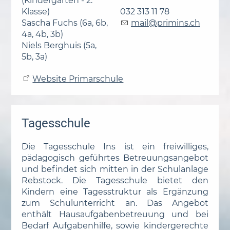
(Kindergarten - 2.
Klasse)
032 313 11 78
Sascha Fuchs (6a, 6b,
m
l
pr
m
ns
ch
4a, 4b, 3b)
Niels Berghuis (5a,
5b, 3a)
Website Primarschule
Tagesschule
Die Tagesschule Ins ist ein freiwilliges,
pädagogisch geführtes Betreuungsangebot
und befindet sich mitten in der Schulanlage
Rebstock. Die Tagesschule bietet den
Kindern eine Tagesstruktur als Ergänzung
zum Schulunterricht an. Das Angebot
enthält Hausaufgabenbetreuung und bei
Bedarf Aufgabenhilfe, sowie kindergerechte