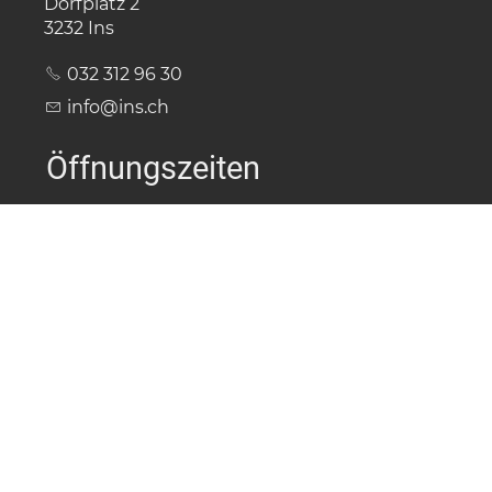
Dorfplatz 2
3232 Ins
032 312 96 30
nf
ns
ch
Öffnungszeiten
Montag
08.00 - 12.00
Dienstag
08.00 - 12.00 / 14.00 - 17.00
Mittwoch
08.00 - 12.00
Donnerstag
08.00 - 12.00 / 14.00 - 17.00
Freitag
08.00 - 12.00
Schnellzugriff
Sitemap
Barrierefreiheit
Impressum