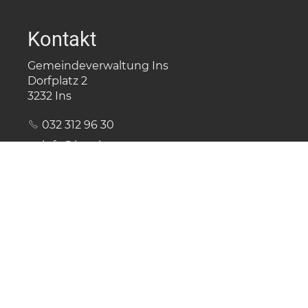
Kontakt
Gemeindeverwaltung Ins
Dorfplatz 2
3232 Ins
032 312 96 30
nf
ns
ch
Öffnungszeiten
Montag
08.00 - 12.00
Dienstag
08.00 - 12.00 / 14.00 - 17.00
Mittwoch
08.00 - 12.00
Donnerstag
08.00 - 12.00 / 14.00 - 17.00
Freitag
08.00 - 12.00