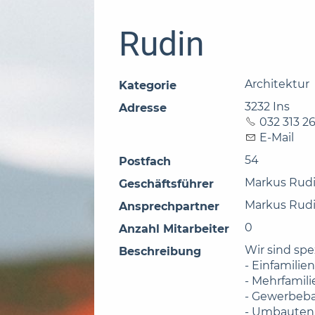
Rudin
Architektur
Kategorie
3232 Ins
Adresse
032 313 2
E-Mail
54
Postfach
Markus Rud
Geschäftsführer
Markus Rud
Ansprechpartner
0
Anzahl Mitarbeiter
Wir sind spez
Beschreibung
- Einfamilie
- Mehrfamil
- Gewerbeb
- Umbauten