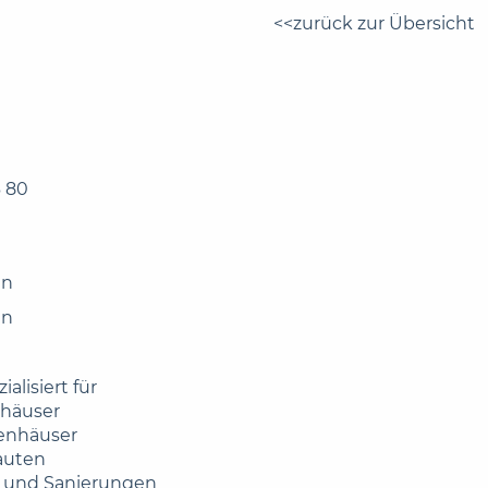
zurück zur Übersicht
6 80
in
in
ialisiert für
nhäuser
ienhäuser
auten
 und Sanierungen