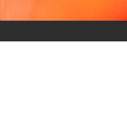
Kontakt
Gemeindeverwaltung Ins
Dorfplatz 2
3232 Ins
032 312 96 30
nf
ns
ch
Öffnungszeiten
Montag
08.00 - 12.00