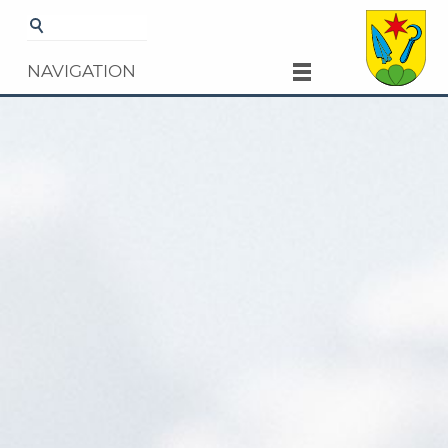
Startseite
Gemeinde
Aktuelles
Appell an alle
Wasserbezüger: «Einer für alle – alle für einen»
NAVIGATION