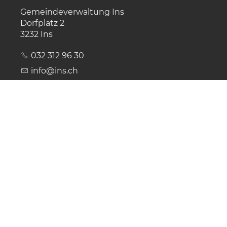
Gemeindeverwaltung Ins
Dorfplatz 2
3232 Ins
032 312 96 30
nf
ns
ch
Öffnungszeiten
Montag
08.00 - 12.00
Dienstag
08.00 - 12.00 / 14.00 - 17.00
Mittwoch
08.00 - 12.00
Donnerstag
08.00 - 12.00 / 14.00 - 17.00
Freitag
08.00 - 12.00
Schnellzugriff
Sitemap