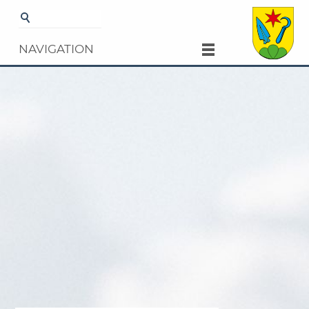
Startseite
Gemeinde
Aktuelles
Schliessung
der Abfallsammelstelle über die Feiertage
NAVIGATION